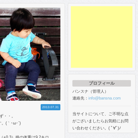
プロフィール
バンスナ（管理人）
連絡先：
info@bansna.com
2013.07.31
当サイトについて、ご不明な点
ず・・。
がございましたらお気軽にお問
(｀･ω･´)
い合わせください。( ﾟ∀ﾟ)ﾉ
+0.3）娘の体重は9.2キロ