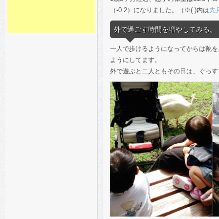
（-0.2）になりました。（※( )内は
先
外で過ごす時間を増やしてみる。
一人で歩けるようになってからは靴を
ようにしてます。
外で遊ぶと二人ともその日は、ぐっす