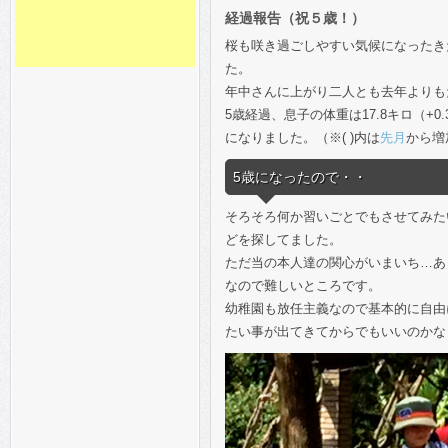
経過報告（祝５歳！）
桜も咲き過ごしやすい気候になったき
た。
年中さんに上がり二人とも去年よりも
5歳経過、息子の体重は17.8キロ（+0.
になりました。（※( )内は
先月
から増
5歳になったので・・
そろそろ何か習いごとでもさせてみた
どを探してました。
ただ当の本人達の関心がいまいち…あ
なので難しいところです。
幼稚園も放任主義なので基本的に自由
たい事が出てきてからでもいいのかな