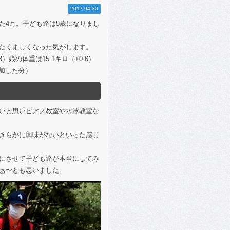
2017.04.30
た4月。子ども達は5歳になりまし
たくましくなった気がします。
3）娘の体重は15.1キロ（+0.6）
加した分）
いと思いピアノ教室や水泳教室な
きらかに興味がないといった感じ
にさせて子ども達が本当にしてみ
ぁ〜とも思いました。