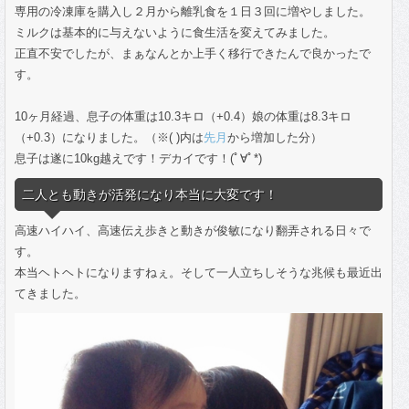
専用の冷凍庫を購入し２月から離乳食を１日３回に増やしました。
ミルクは基本的に与えないように食生活を変えてみました。
正直不安でしたが、まぁなんとか上手く移行できたんで良かったで
す。
10ヶ月経過、息子の体重は10.3キロ（+0.4）娘の体重は8.3キロ
（+0.3）になりました。（※( )内は
先月
から増加した分）
息子は遂に10kg越えです！デカイです！(ﾟ∀ﾟ*)
二人とも動きが活発になり本当に大変です！
高速ハイハイ、高速伝え歩きと動きが俊敏になり翻弄される日々で
す。
本当ヘトヘトになりますねぇ。そして一人立ちしそうな兆候も最近出
てきました。