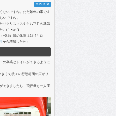
2015.12.31
くないですね。ただ毎年の事です
忙しいですね。
たりクリスマスやらお正月の準備
(｀･ω･´)
+0.5）娘の体重は13.4キロ
月
から増加した分）
ーの卒業とトイレができるように
大きくて後々の行動範囲の広がり
ができましたし、飛行機も一人座