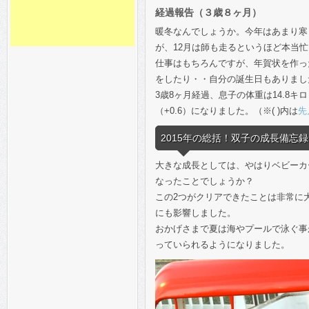
経過報告（３歳８ヶ月）
暖冬なんでしょうか。今年はあまり寒
が、12月は師も走るというほど本当
仕事はもちろんですが、年賀状を作っ
をしたり・・自分の誕生日もありました。
3歳8ヶ月経過、息子の体重は14.8キロ（
（+0.6）になりました。（※( )内は
先
2015年の総括！双子の成長備忘録
大きな成長としては、やはりベビーカ
なったことでしょうか？
この2つがクリアできたことは非常に
にも影響しました。
おかげさまで夏は海やプールで泳ぐ事
っていられるようになりました。