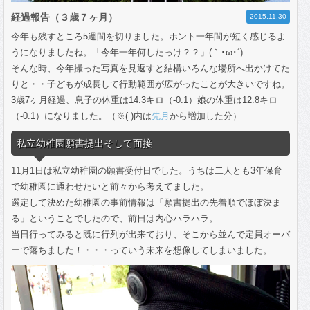
経過報告（３歳７ヶ月）
2015.11.30
今年も残すところ5週間を切りました。ホント一年間が短く感じるよ
うになりましたね。「今年一年何したっけ？？」(｀･ω･´)
そんな時、今年撮った写真を見返すと結構いろんな場所へ出かけてた
りと・・子どもが成長して行動範囲が広がったことが大きいですね。
3歳7ヶ月経過、息子の体重は14.3キロ（-0.1）娘の体重は12.8キロ
（-0.1）になりました。（※( )内は
先月
から増加した分）
私立幼稚園願書提出そして面接
11月1日は私立幼稚園の願書受付日でした。うちは二人とも3年保育
で幼稚園に通わせたいと前々から考えてました。
選定して決めた幼稚園の事前情報は「願書提出の先着順でほぼ決ま
る」ということでしたので、前日は内心ハラハラ。
当日行ってみると既に行列が出来ており、そこから並んで定員オーバ
ーで落ちました！・・・っていう未来を想像してしまいました。