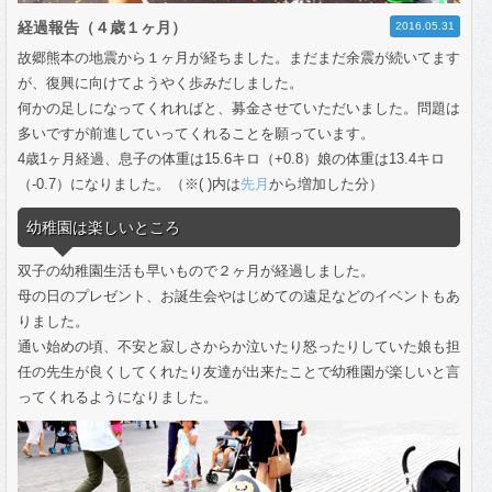
経過報告（４歳１ヶ月）
2016.05.31
故郷熊本の地震から１ヶ月が経ちました。まだまだ余震が続いてます
が、復興に向けてようやく歩みだしました。
何かの足しになってくれればと、募金させていただいました。問題は
多いですが前進していってくれることを願っています。
4歳1ヶ月経過、息子の体重は15.6キロ（+0.8）娘の体重は13.4キロ
（-0.7）になりました。（※( )内は
先月
から増加した分）
幼稚園は楽しいところ
双子の幼稚園生活も早いもので２ヶ月が経過しました。
母の日のプレゼント、お誕生会やはじめての遠足などのイベントもあ
りました。
通い始めの頃、不安と寂しさからか泣いたり怒ったりしていた娘も担
任の先生が良くしてくれたり友達が出来たことで幼稚園が楽しいと言
ってくれるようになりました。